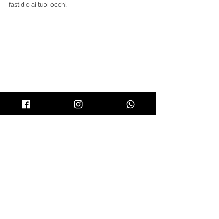
fastidio ai tuoi occhi.
Inoltre, se maleauguratamente dovesse finire 
uno dei prodotti usati per il fissaggio delle 
ciglia negli occhi, potrebbe provocare 
irritazione al bulbo oculare.
Infine in genere i prodotti che si possono 