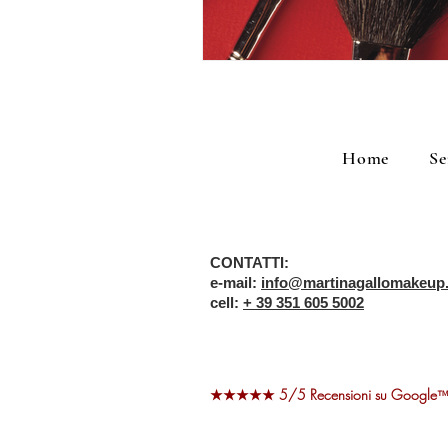
Home
Se
CONTATTI:
e-mail:
info@martinagallomakeup.
cell:
+ 39 351 605 5002
★★★★★ 5/5 Recensioni su Google
™