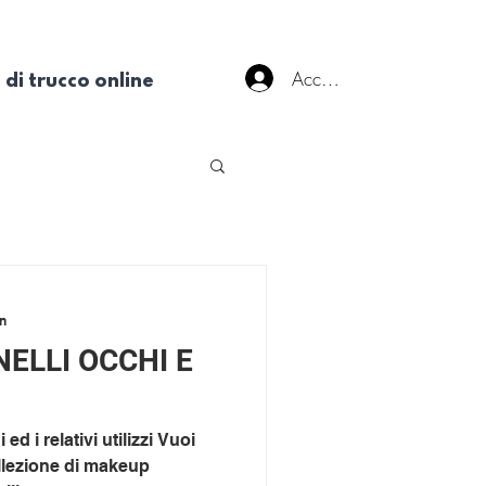
Accedi
 di trucco online
in
NELLI OCCHI E
 ed i relativi utilizzi Vuoi
ollezione di makeup