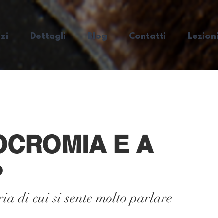
zi
Dettagli
Blog
Contatti
Lezioni
OCROMIA E A
?
a di cui si sente molto parlare 