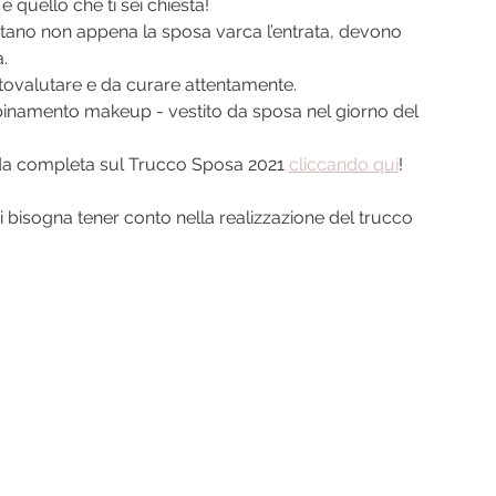
 quello che ti sei chiesta!
notano non appena la sposa varca l’entrata, devono 
.
tovalutare e da curare attentamente.
bbinamento makeup - vestito da sposa nel giorno del 
uida completa sul Trucco Sposa 2021 
cliccando qui
!
ui bisogna tener conto nella realizzazione del trucco 