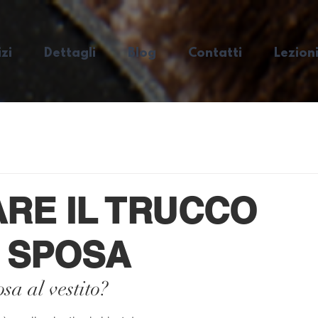
zi
Dettagli
Blog
Contatti
Lezioni
RE IL TRUCCO
A SPOSA
a al vestito?